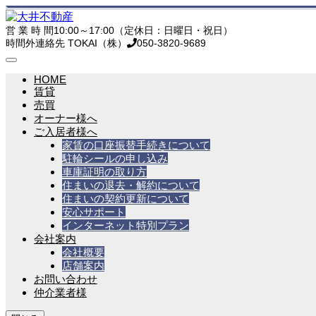
営 業 時 間
10:00～17:00（定休日：日曜日・祝日）
時間外連絡先 TOKAI（株）
050-3820-9689
HOME
賃貸
売買
オーナー様へ
ご入居者様へ
家賃の口座振替手続きについて
駐輪シールの申し込み
車庫証明の取り方
住まいの退去・解約について
住まいの契約更新について
安心サポート
インターネット特別プラン
会社案内
会社概要
店舗案内
お問い合わせ
仲介業者様