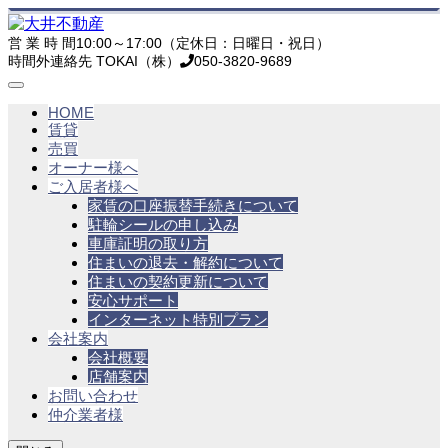
営 業 時 間
10:00～17:00（定休日：日曜日・祝日）
時間外連絡先 TOKAI（株）
050-3820-9689
HOME
賃貸
売買
オーナー様へ
ご入居者様へ
家賃の口座振替手続きについて
駐輪シールの申し込み
車庫証明の取り方
住まいの退去・解約について
住まいの契約更新について
安心サポート
インターネット特別プラン
会社案内
会社概要
店舗案内
お問い合わせ
仲介業者様