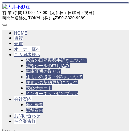
営 業 時 間
10:00～17:00（定休日：日曜日・祝日）
時間外連絡先 TOKAI（株）
050-3820-9689
HOME
賃貸
売買
オーナー様へ
ご入居者様へ
家賃の口座振替手続きについて
駐輪シールの申し込み
車庫証明の取り方
住まいの退去・解約について
住まいの契約更新について
安心サポート
インターネット特別プラン
会社案内
会社概要
店舗案内
お問い合わせ
仲介業者様