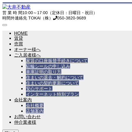
営 業 時 間
10:00～17:00（定休日：日曜日・祝日）
時間外連絡先 TOKAI（株）
050-3820-9689
HOME
賃貸
売買
オーナー様へ
ご入居者様へ
家賃の口座振替手続きについて
駐輪シールの申し込み
車庫証明の取り方
住まいの退去・解約について
住まいの契約更新について
安心サポート
インターネット特別プラン
会社案内
会社概要
店舗案内
お問い合わせ
仲介業者様