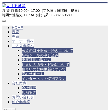
営 業 時 間
10:00～17:00（定休日：日曜日・祝日）
時間外連絡先 TOKAI（株）
050-3820-9689
HOME
賃貸
売買
オーナー様へ
ご入居者様へ
家賃の口座振替手続きについて
駐輪シールの申し込み
車庫証明の取り方
住まいの退去・解約について
住まいの契約更新について
安心サポート
インターネット特別プラン
会社案内
会社概要
店舗案内
お問い合わせ
仲介業者様