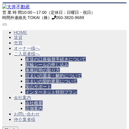
営 業 時 間
10:00～17:00（定休日：日曜日・祝日）
時間外連絡先 TOKAI（株）
050-3820-9689
HOME
賃貸
売買
オーナー様へ
ご入居者様へ
家賃の口座振替手続きについて
駐輪シールの申し込み
車庫証明の取り方
住まいの退去・解約について
住まいの契約更新について
安心サポート
インターネット特別プラン
会社案内
会社概要
店舗案内
お問い合わせ
仲介業者様